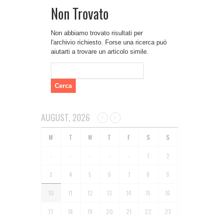
Non Trovato
Non abbiamo trovato risultati per
l'archivio richiesto. Forse una ricerca può
aiutarti a trovare un articolo simile.
Ricerca
per:
AUGUST, 2026
-
-
-
-
-
1
2
3
4
5
6
7
8
9
10
11
12
13
14
15
16
17
18
19
20
21
22
23