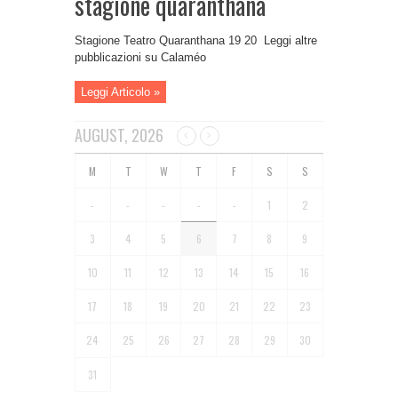
stagione quaranthana
Stagione Teatro Quaranthana 19 20 Leggi altre
pubblicazioni su Calaméo
Leggi Articolo »
AUGUST, 2026
-
-
-
-
-
1
2
3
4
5
6
7
8
9
10
11
12
13
14
15
16
17
18
19
20
21
22
23
24
25
26
27
28
29
30
31