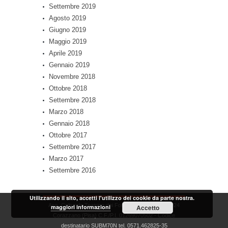
Settembre 2019
Agosto 2019
Giugno 2019
Maggio 2019
Aprile 2019
Gennaio 2019
Novembre 2018
Ottobre 2018
Settembre 2018
Marzo 2018
Gennaio 2018
Ottobre 2017
Settembre 2017
Marzo 2017
Settembre 2016
Utilizzando il sito, accetti l'utilizzo dei cookie da parte nostra.
Ass. Culturale Teatrino dei Fondi - via Zara, 58 56024
maggiori informazioni
Accetto
Corazzano (Pisa) C.F./P.I. 01269070502 - Codice
destinatario SUBM70N tel. 0571.462825-35