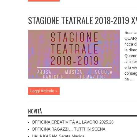
STAGIONE TEATRALE 2018-2019 XV
Scarica
QUARAN
ricca d
la dim
Quaran
all’int
e la vi
conseg
ha ...
Leggi Articolo »
NOVITÀ
OFFICINA CREATIVITÀ AL LAVORO 2025.26
OFFICINA RAGAZZI… TUTTI IN SCENA
HALA KASAM Serata Magica