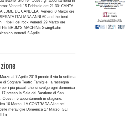
da Gabriel Stohrer. Questi gli appuntamenti in
mma: Venerdì 15 Febbraio ore 21.30: CANTA
A LUME DE CANDELA Venerdì 8 Marzo ore
 SERATA ITALIANA ANNI 60 and the beat
: i ribelli del rock Venerdì 29 Marzo ore
: THE BRUM’S MACHINE Swing/Latin
lcanico Venerdì 5 Aprile ...
zione
Marzo al 7 Aprile 2019 prende il via la settima
ne di Sognare Teatro Famiglie, la rassegna
e per i più piccoli che si svolge ogni domenica
e 17 presso la Sala del Bastione di San
. Questi i 5 appuntamenti in stagione:
ca 10 Marzo: LA CONTRADA Alice nel
delle meraviglie Domenica 17 Marzo: GLI
 La ...