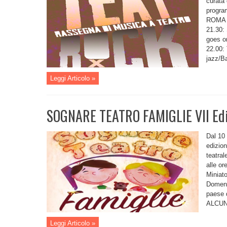
curata 
progra
ROMA 
21.30:
goes on
22.00
jazz/Ba
Leggi Articolo »
SOGNARE TEATRO FAMIGLIE VII Edi
Dal 10 
edizio
teatral
alle or
Miniato
Domeni
paese 
ALCUNI
Leggi Articolo »