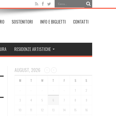
TRO
SOSTENITORI
INFO E BIGLIETTI
CONTATTI
TURA
RESIDENZE ARTISTICHE
O
AUGUST, 2026
-
-
-
-
-
1
2
3
4
5
6
7
8
9
10
11
12
13
14
15
16