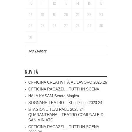
10
11
12
13
14
15
16
17
18
19
20
21
22
23
24
25
26
27
28
29
30
31
No Events
NOVITÀ
OFFICINA CREATIVITÀ AL LAVORO 2025.26
OFFICINA RAGAZZI… TUTTI IN SCENA
HALA KASAM Serata Magica
SOGNARE TEATRO – XI edizione 2023.24
STAGIONE TEATRALE 2023.24
QUARANTHANA – TEATRO COMUNALE DI
SAN MINIATO
OFFICINA RAGAZZI… TUTTI IN SCENA