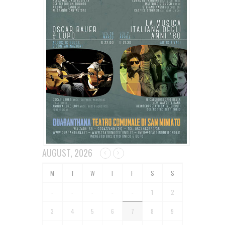
AUGUST, 2026
-
-
-
-
-
1
2
3
4
5
6
7
8
9