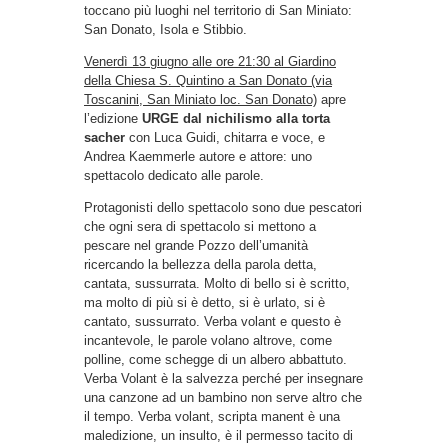
toccano più luoghi nel territorio di San Miniato:
San Donato, Isola e Stibbio.
Venerdì 13 giugno alle ore 21:30 al Giardino
della Chiesa S. Quintino a San Donato (via
Toscanini, San Miniato loc. San Donato)
apre
l’edizione
URGE dal nichilismo alla torta
sacher
con Luca Guidi, chitarra e voce, e
Andrea Kaemmerle autore e attore: uno
spettacolo dedicato alle parole.
Protagonisti dello spettacolo sono due pescatori
che ogni sera di spettacolo si mettono a
pescare nel grande Pozzo dell’umanità
ricercando la bellezza della parola detta,
cantata, sussurrata. Molto di bello si è scritto,
ma molto di più si è detto, si è urlato, si è
cantato, sussurrato. Verba volant e questo è
incantevole, le parole volano altrove, come
polline, come schegge di un albero abbattuto.
Verba Volant è la salvezza perché per insegnare
una canzone ad un bambino non serve altro che
il tempo. Verba volant, scripta manent è una
maledizione, un insulto, è il permesso tacito di