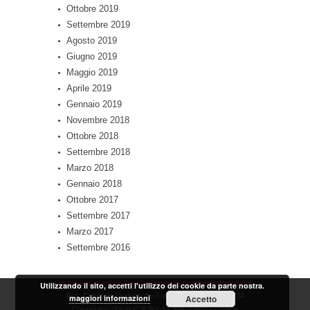
Ottobre 2019
Settembre 2019
Agosto 2019
Giugno 2019
Maggio 2019
Aprile 2019
Gennaio 2019
Novembre 2018
Ottobre 2018
Settembre 2018
Marzo 2018
Gennaio 2018
Ottobre 2017
Settembre 2017
Marzo 2017
Settembre 2016
Utilizzando il sito, accetti l'utilizzo dei cookie da parte nostra.
Ass. Culturale Teatrino dei Fondi - via Zara, 58 56024
maggiori informazioni
Accetto
Corazzano (Pisa) C.F./P.I. 01269070502 - Codice