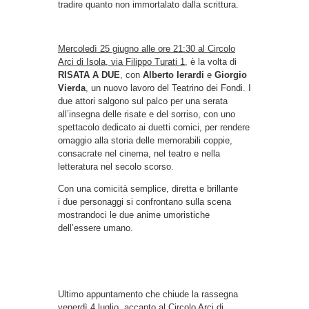
tradire quanto non immortalato dalla scrittura.
Mercoledì 25 giugno alle ore 21:30 al Circolo
Arci di Isola, via Filippo Turati 1,
è la volta di
RISATA A DUE
, con
Alberto Ierardi
e
Giorgio
Vierda
, un nuovo lavoro del Teatrino dei Fondi. I
due attori salgono sul palco per una serata
all’insegna delle risate e del sorriso, con uno
spettacolo dedicato ai duetti comici, per rendere
omaggio alla storia delle memorabili coppie,
consacrate nel cinema, nel teatro e nella
letteratura nel secolo scorso.
Con una comicità semplice, diretta e brillante
i due personaggi si confrontano sulla scena
mostrandoci le due anime umoristiche
dell’essere umano.
Ultimo appuntamento che chiude la rassegna
venerdì 4 luglio, accanto al Circolo Arci di