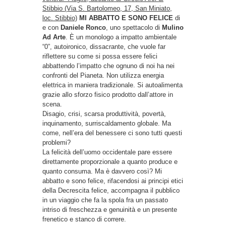
Stibbio (Via S. Bartolomeo, 17, San Miniato,
loc. Stibbio)
MI ABBATTO E SONO FELICE
di
e con
Daniele Ronco
, uno spettacolo di
Mulino
Ad Arte
. È un monologo a impatto ambientale
“0”, autoironico, dissacrante, che vuole far
riflettere su come si possa essere felici
abbattendo l’impatto che ognuno di noi ha nei
confronti del Pianeta. Non utilizza energia
elettrica in maniera tradizionale. Si autoalimenta
grazie allo sforzo fisico prodotto dall’attore in
scena.
Disagio, crisi, scarsa produttività, povertà,
inquinamento, surriscaldamento globale. Ma
come, nell’era del benessere ci sono tutti questi
problemi?
La felicità dell’uomo occidentale pare essere
direttamente proporzionale a quanto produce e
quanto consuma. Ma è davvero così? Mi
abbatto e sono felice, rifacendosi ai principi etici
della Decrescita felice, accompagna il pubblico
in un viaggio che fa la spola fra un passato
intriso di freschezza e genuinità e un presente
frenetico e stanco di correre.