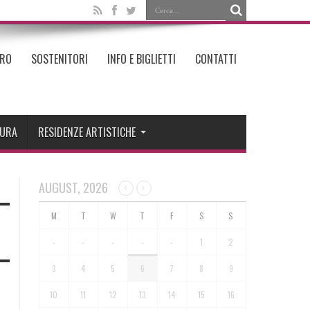
TRO
SOSTENITORI
INFO E BIGLIETTI
CONTATTI
TURA
RESIDENZE ARTISTICHE
O
AUGUST, 2026
-
-
-
-
-
1
2
3
4
5
6
7
8
9
10
11
12
13
14
15
16