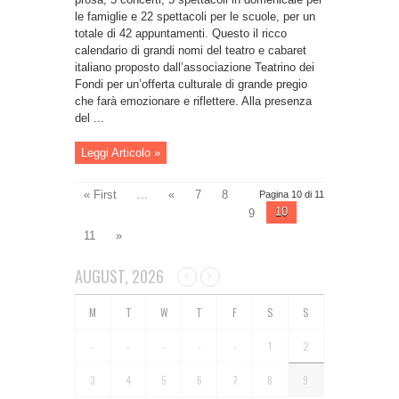
le famiglie e 22 spettacoli per le scuole, per un
totale di 42 appuntamenti. Questo il ricco
calendario di grandi nomi del teatro e cabaret
italiano proposto dall’associazione Teatrino dei
Fondi per un’offerta culturale di grande pregio
che farà emozionare e riflettere. Alla presenza
del ...
Leggi Articolo »
« First
...
«
7
8
Pagina 10 di 11
10
9
11
»
AUGUST, 2026
-
-
-
-
-
1
2
3
4
5
6
7
8
9