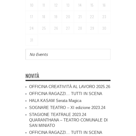
10
11
12
13
14
15
16
17
18
19
20
21
22
23
24
25
26
27
28
29
30
31
No Events
NOVITÀ
OFFICINA CREATIVITÀ AL LAVORO 2025.26
OFFICINA RAGAZZI… TUTTI IN SCENA
HALA KASAM Serata Magica
SOGNARE TEATRO – XI edizione 2023.24
STAGIONE TEATRALE 2023.24
QUARANTHANA – TEATRO COMUNALE DI
SAN MINIATO
OFFICINA RAGAZZI… TUTTI IN SCENA