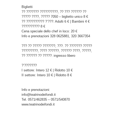
Biglietti
?? ??????? ??????????, ?? ??? ?????? ??
????? ????, ????? 7050 – biglietto unico 8 €
?? ?????????? ?’???: Adulti 6 € | Bambini 4 €
?????????? 8 €
Cena speciale dello chef in loco: 20 €
Info e prenotazioni 328 0625881, 320 3667354
??? ?? ????? ???????, ???. ?? ??????? ?????
?????????, ???? ??????, ?????? ????, ?????,
?? ?????? ?? ?????: ingresso libero
?’???????
I settore: Intero 12 € | Ridotto 10 €
II settore: Intero 10 € | Ridotto 8 €
Info e prenotazioni:
info@teatrinodeifondi.it
Tel. 0571/462835 – 0571/540870
www.teatrinodeifondi.it