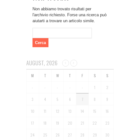
Non abbiamo trovato risultati per
l'archivio richiesto. Forse una ricerca può
aiutarti a trovare un articolo simile.
Ricerca
per:
AUGUST, 2026
-
-
-
-
-
1
2
3
4
5
6
7
8
9
10
11
12
13
14
15
16
17
18
19
20
21
22
23
24
25
26
27
28
29
30