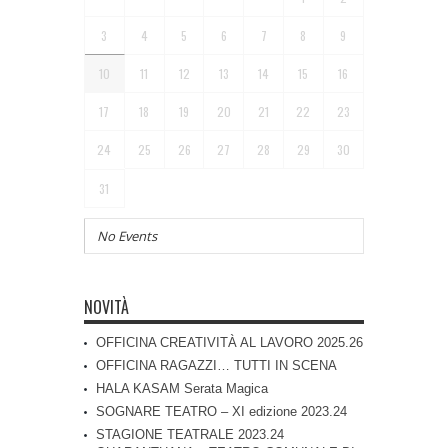
3
4
5
6
7
8
9
10
11
12
13
14
15
16
17
18
19
20
21
22
23
24
25
26
27
28
29
30
31
No Events
NOVITÀ
OFFICINA CREATIVITÀ AL LAVORO 2025.26
OFFICINA RAGAZZI… TUTTI IN SCENA
HALA KASAM Serata Magica
SOGNARE TEATRO – XI edizione 2023.24
STAGIONE TEATRALE 2023.24