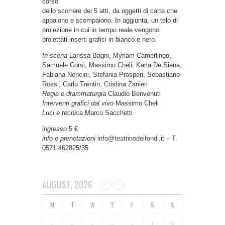
corso
dello scorrere dei 5 atti, da oggetti di carta che
appaiono e scompaiono. In aggiunta, un telo di
proiezione in cui in tempo reale vengono
proiettati inserti grafici in bianco e nero.
In scena
Larissa Bagni, Myriam Camerlingo,
Samuele Corsi, Massimo Cheli, Karla De Siena,
Fabiana Nencini, Stefania Prosperi, Sebastiano
Rossi, Carlo Trentin, Cristina Zanieri
Regia e drammaturgia
Claudio Benvenuti
Interventi grafici dal vivo
Massimo Cheli
Luci e tecnica
Marco Sacchetti
ingresso
5 €
info e prenotazioni
info@teatrinodeifondi.it
– T.
0571 462825/35
AUGUST, 2026
-
-
-
-
-
1
2